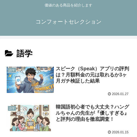
価値のある商品を紹介します
コンフォートセレクション
語学
スピーク（Speak）アプリの評判
語学
は？月額料金の元は取れるか3ヶ
月ガチ検証した結果
2026.01.27
韓国語初心者でも大丈夫？ハング
語学
ルちゃんの先生が『優しすぎる』
と評判の理由を徹底調査！
2026.01.15